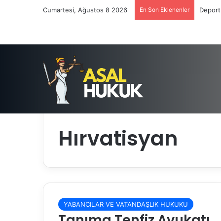
Cumartesi, Ağustos 8 2026
En Son Eklenenler
Deport
Anasayfa
/
Hırvatisyan
Hırvatisyan
YABANCILAR VE VATANDAŞLIK HUKUKU
Tanıma Tenfiz Avukatı