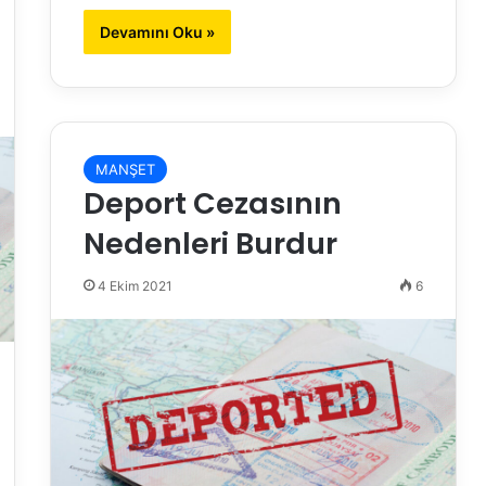
Devamını Oku »
MANŞET
Deport Cezasının
Nedenleri Burdur
4 Ekim 2021
6