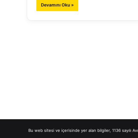
Devamını Oku »
Bu web sitesi ve içerisinde yer alan bilgiler, 1136 sayılı A