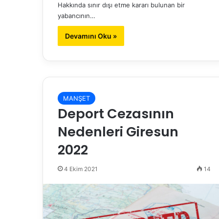
Hakkında sınır dışı etme kararı bulunan bir
yabancının…
Devamını Oku »
MANŞET
Deport Cezasının
Nedenleri Giresun
2022
4 Ekim 2021
14