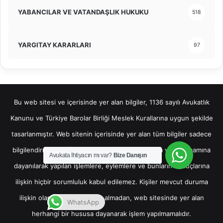
YABANCILAR VE VATANDAŞLIK HUKUKU
518
YARGITAY KARARLARI
97
Bu web sitesi ve içerisinde yer alan bilgiler, 1136 sayılı Avukatlık
Kanunu ve Türkiye Barolar Birliği Meslek Kurallarına uygun şekilde
tasarlanmıştır. Web sitenin içerisinde yer alan tüm bilgiler sadece
bilgilendirme amaçlı olup, bu bilgilerin bir kısmına veya tamamına
Avukata İhtiyacın mı var?
Bize Danışın
dayanılarak yapılan işlemlere, eylemlere ve bunların sonuçlarına
ilişkin hiçbir sorumluluk kabul edilemez. Kişiler mevcut duruma
ilişkin olarak hukuki destek almadan, web sitesinde yer alan
WhatsApp
herhangi bir hususa dayanarak işlem yapılmamalıdır.