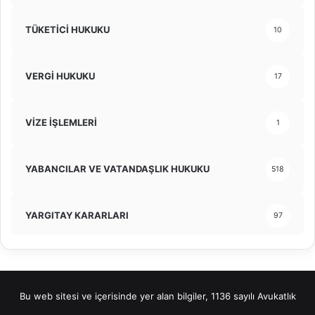
TÜKETİCİ HUKUKU
10
VERGİ HUKUKU
17
VİZE İŞLEMLERİ
1
YABANCILAR VE VATANDAŞLIK HUKUKU
518
YARGITAY KARARLARI
97
Bu web sitesi ve içerisinde yer alan bilgiler, 1136 sayılı Avukatlık