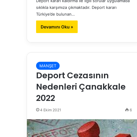
Deport kararı kaldırma ile ilgili sorular uygulamada
sıklıkla karşımıza çıkmaktadır. Deport kararı
Türkiye’de bulunan…
Devamını Oku »
MANŞET
Deport Cezasının
Nedenleri Çanakkale
2022
4 Ekim 2021
6