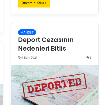
Devamını Oku »
MANŞET
Deport Cezasının
Nedenleri Bitlis
4 Ekim 2021
6