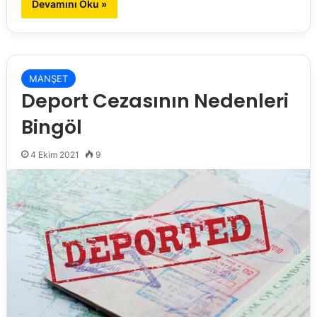
Devamını Oku »
MANŞET
Deport Cezasının Nedenleri
Bingöl
4 Ekim 2021
9