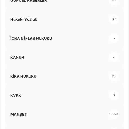
GÜNCEL HABERLER
78
Hukuki Sözlük
37
İCRA & İFLAS HUKUKU
5
KANUN
7
KİRA HUKUKU
25
KVKK
8
MANŞET
19328