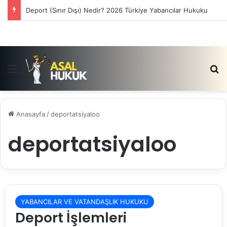
Deport (Sınır Dışı) Nedir? 2026 Türkiye Yabancılar Hukuku
Menü
Ar
Anasayfa
/
deportatsiyaloo
deportatsiyaloo
YABANCILAR VE VATANDAŞLIK HUKUKU
Deport İşlemleri