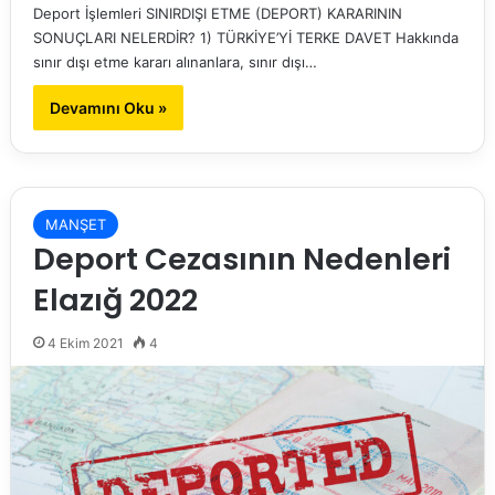
Deport İşlemleri SINIRDIŞI ETME (DEPORT) KARARININ
SONUÇLARI NELERDİR? 1) TÜRKİYE’Yİ TERKE DAVET Hakkında
sınır dışı etme kararı alınanlara, sınır dışı…
Devamını Oku »
MANŞET
Deport Cezasının Nedenleri
Elazığ 2022
4 Ekim 2021
4