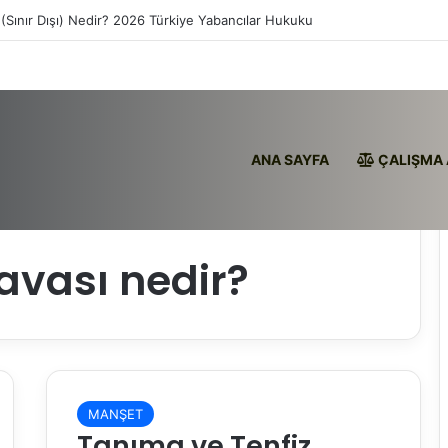
(Sınır Dışı) Nedir? 2026 Türkiye Yabancılar Hukuku
ANA SAYFA
ÇALIŞMA 
avası nedir?
MANŞET
Tanıma ve Tenfiz