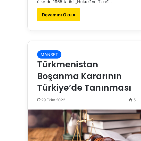
ülke de 1965 tarihli „Hukukî ve Ticarî…
Devamını Oku »
MANŞET
Türkmenistan
Boşanma Kararının
Türkiye’de Tanınması
29 Ekim 2022
5