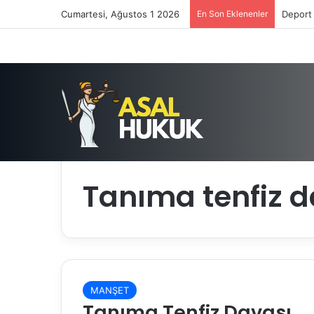
Cumartesi, Ağustos 1 2026
En Son Eklenenler
Deport 
Anasayfa
/
Tanıma tenfiz davası nedir?
Tanıma tenfiz d
MANŞET
Tanıma Tenfiz Davası