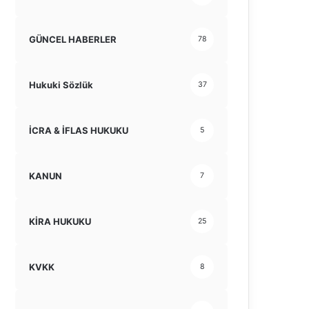
GÜNCEL HABERLER
78
Hukuki Sözlük
37
İCRA & İFLAS HUKUKU
5
KANUN
7
KİRA HUKUKU
25
KVKK
8