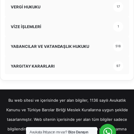
VERGİ HUKUKU
17
VİZE İŞLEMLERİ
1
YABANCILAR VE VATANDAŞLIK HUKUKU
518
YARGITAY KARARLARI
97
Bu web sitesi ve içerisinde yer alan bilgiler, 1136 sayılı Avukatlık
Kanunu ve Türkiye Barolar Birliği Meslek Kurallarına uygun şekilde
tasarlanmıştır. Web sitenin içerisinde yer alan tüm bilgiler sadece
bilgilendirme amaçlı olup, bu bilgilerin bir kısmına veya tamamına
Avukata İhtiyacın mı var?
Bize Danışın