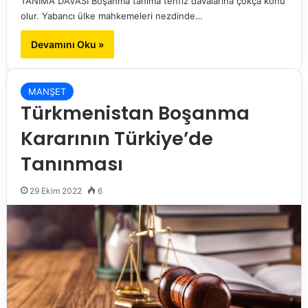
TANIMA DAVASI Boşanma tanıma tenfiz davalarına çokça konu
olur. Yabancı ülke mahkemeleri nezdinde…
Devamını Oku »
MANŞET
Türkmenistan Boşanma
Kararının Türkiye’de
Tanınması
29 Ekim 2022
6