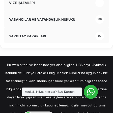
VİZE İŞLEMLERİ
1
YABANCILAR VE VATANDAŞLIK HUKUKU
518
YARGITAY KARARLARI
97
Bu web sitesi ve içerisinde yer alan bilgiler, 1136 sayılı Avukatlık
Kanunu ve Türkiye Barolar Birliği Meslek Kurallarına uygun şekilde
tasarlanmıştır. Web sitenin içerisinde yer alan tüm bilgiler sadece
bilgilendirme amaçlı olup, bu bilgilerin bir kısmına veya tamamına
Avukata İhtiyacın mı var?
Bize Danışın
dayanılarak yapılan işlemlere, eylemlere ve bunların sonuçlarına
ilişkin hiçbir sorumluluk kabul edilemez. Kişiler mevcut duruma