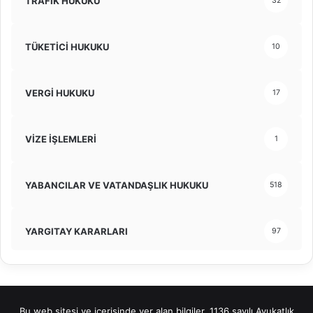
TRAFİK HUKUKU
32
TÜKETİCİ HUKUKU
10
VERGİ HUKUKU
17
VİZE İŞLEMLERİ
1
YABANCILAR VE VATANDAŞLIK HUKUKU
518
YARGITAY KARARLARI
97
Bu web sitesi ve içerisinde yer alan bilgiler, 1136 sayılı Avukatlık