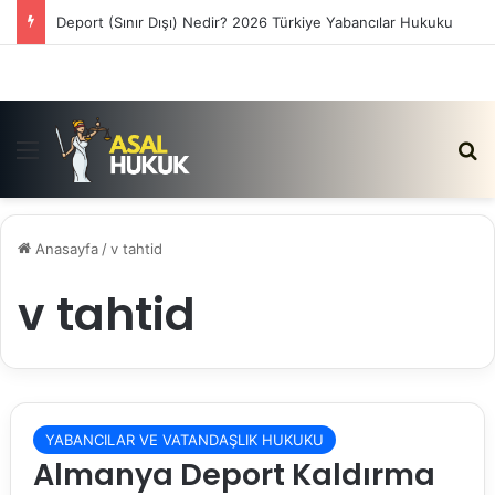
Deport (Sınır Dışı) Nedir? 2026 Türkiye Yabancılar Hukuku
Menü
Ar
Anasayfa
/
v tahtid
v tahtid
YABANCILAR VE VATANDAŞLIK HUKUKU
Almanya Deport Kaldırma