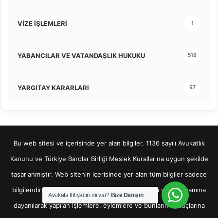
VİZE İŞLEMLERİ
1
YABANCILAR VE VATANDAŞLIK HUKUKU
518
YARGITAY KARARLARI
97
Bu web sitesi ve içerisinde yer alan bilgiler, 1136 sayılı Avukatlık
Kanunu ve Türkiye Barolar Birliği Meslek Kurallarına uygun şekilde
tasarlanmıştır. Web sitenin içerisinde yer alan tüm bilgiler sadece
bilgilendirme amaçlı olup, bu bilgilerin bir kısmına veya tamamına
Avukata İhtiyacın mı var?
Bize Danışın
dayanılarak yapılan işlemlere, eylemlere ve bunların sonuçlarına