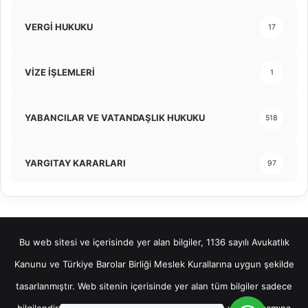
VERGİ HUKUKU
17
VİZE İŞLEMLERİ
1
YABANCILAR VE VATANDAŞLIK HUKUKU
518
YARGITAY KARARLARI
97
Bu web sitesi ve içerisinde yer alan bilgiler, 1136 sayılı Avukatlık
Kanunu ve Türkiye Barolar Birliği Meslek Kurallarına uygun şekilde
tasarlanmıştır. Web sitenin içerisinde yer alan tüm bilgiler sadece
bilgilendirme amaçlı olup, bu bilgilerin bir kısmına veya tamamına