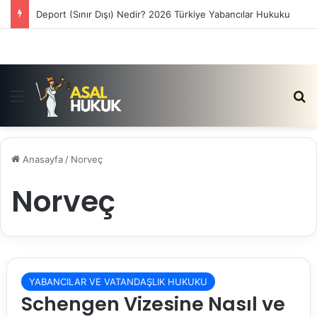
Deport (Sınır Dışı) Nedir? 2026 Türkiye Yabancılar Hukuku
Menü
Ar
Anasayfa
/
Norveç
Norveç
YABANCILAR VE VATANDAŞLIK HUKUKU
Schengen Vizesine Nasıl ve