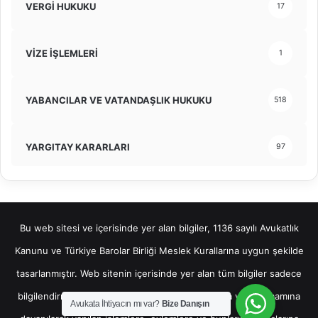
VERGİ HUKUKU
17
VİZE İŞLEMLERİ
1
YABANCILAR VE VATANDAŞLIK HUKUKU
518
YARGITAY KARARLARI
97
Bu web sitesi ve içerisinde yer alan bilgiler, 1136 sayılı Avukatlık
Kanunu ve Türkiye Barolar Birliği Meslek Kurallarına uygun şekilde
tasarlanmıştır. Web sitenin içerisinde yer alan tüm bilgiler sadece
bilgilendirme amaçlı olup, bu bilgilerin bir kısmına veya tamamına
Avukata İhtiyacın mı var?
Bize Danışın