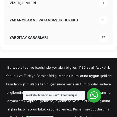
VİZE İŞLEMLERİ
1
YABANCILAR VE VATANDAŞLIK HUKUKU
518
YARGITAY KARARLARI
97
Bu web sitesi ve içerisinde yer alan bilgiler, 1136 sayılı Avukatlık
Kanunu ve Türkiye Barolar Birliği Meslek Kurallarına uygun şekilde
tasarlanmıştır. Web sitenin içerisinde yer alan tüm bilgiler sadece
bilgilendirme amaçlı olup, bu bilgilerin bir kısmına veya tamamına
Avukata İhtiyacın mı var?
Bize Danışın
dayanılarak yapılan işlemlere, eylemlere ve bunların sonuçlarına
ilişkin hiçbir sorumluluk kabul edilemez. Kişiler mevcut duruma