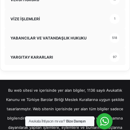
VİZE İŞLEMLERİ
1
YABANCILAR VE VATANDAŞLIK HUKUKU
518
YARGITAY KARARLARI
97
Bu web sitesi ve içerisinde yer alan bilgiler, 1136 sayılı Avukatlık
Kanunu ve Türkiye Barolar Birliği Meslek Kurallarına uygun şekilde
tasarlanmıştır. Web sitenin içerisinde yer alan tüm bilgiler sadece
bilgilendirme amaçlı olup, bu bilgilerin bir kısmına veya tamamına
Avukata İhtiyacın mı var?
Bize Danışın
dayanılarak yapılan işlemlere, eylemlere ve bunların sonuçlarına