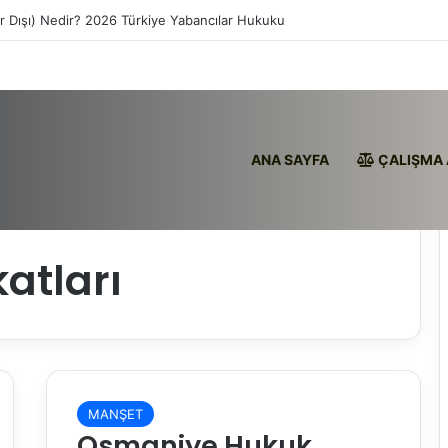
ır Dışı) Nedir? 2026 Türkiye Yabancılar Hukuku
ANA SAYFA
ÇALIŞMA 
atları
MANŞET
Osmaniye Hukuk