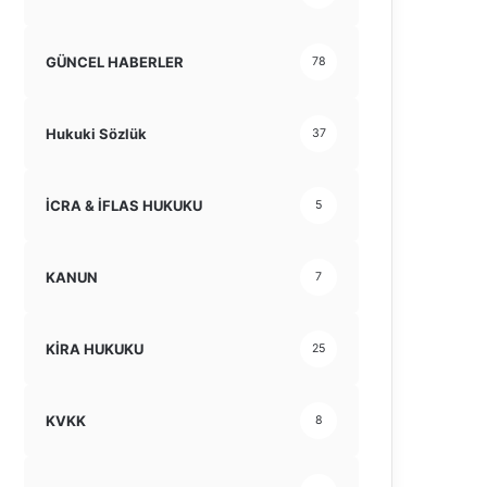
GÜNCEL HABERLER
78
Hukuki Sözlük
37
İCRA & İFLAS HUKUKU
5
KANUN
7
KİRA HUKUKU
25
KVKK
8