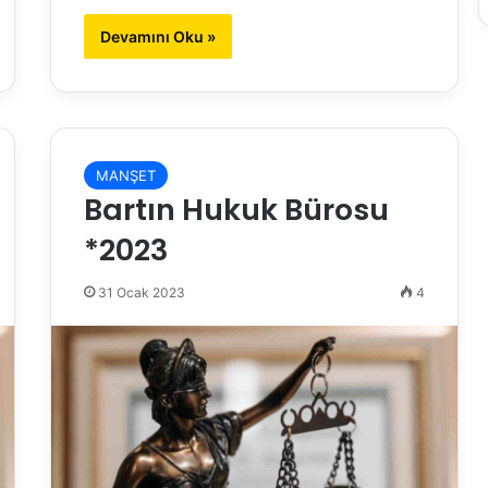
Devamını Oku »
MANŞET
Bartın Hukuk Bürosu
*2023
31 Ocak 2023
4