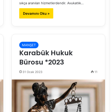
sıkça aranılan hizmetlerdendir. Avukatlık…
Devamını Oku »
MANŞET
Karabük Hukuk
Bürosu *2023
31 Ocak 2023
11