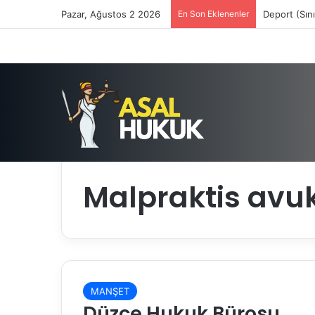
Pazar, Ağustos 2 2026
En Son Eklenenler
Deport (Sın
Anasayfa
/
Malpraktis avukatları
Malpraktis avuk
MANŞET
Düzce Hukuk Bürosu