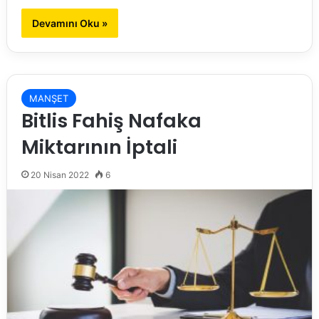
Devamını Oku »
MANŞET
Bitlis Fahiş Nafaka
Miktarının İptali
20 Nisan 2022
6