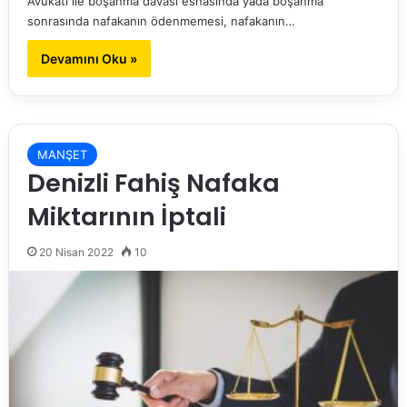
Avukatı ile boşanma davası esnasında yada boşanma
sonrasında nafakanın ödenmemesi, nafakanın…
Devamını Oku »
MANŞET
Denizli Fahiş Nafaka
Miktarının İptali
20 Nisan 2022
10