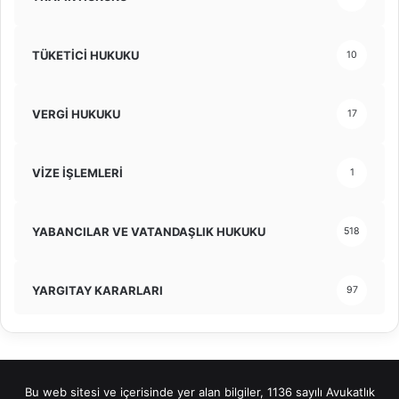
TÜKETİCİ HUKUKU
10
VERGİ HUKUKU
17
VİZE İŞLEMLERİ
1
YABANCILAR VE VATANDAŞLIK HUKUKU
518
YARGITAY KARARLARI
97
Bu web sitesi ve içerisinde yer alan bilgiler, 1136 sayılı Avukatlık