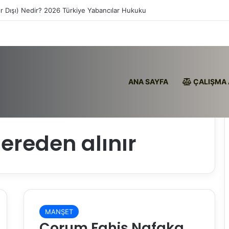
ır Dışı) Nedir? 2026 Türkiye Yabancılar Hukuku
ANA SAYFA
ÇALIŞMA 
ereden alınır
MANŞET
Çorum Fahiş Nafaka