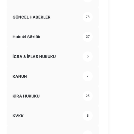
GÜNCEL HABERLER
78
Hukuki Sözlük
37
İCRA & İFLAS HUKUKU
5
KANUN
7
KİRA HUKUKU
25
KVKK
8