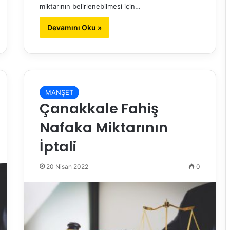
miktarının belirlenebilmesi için…
Devamını Oku »
MANŞET
Çanakkale Fahiş
Nafaka Miktarının
İptali
20 Nisan 2022
0