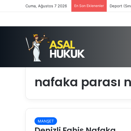
Cuma, Ağustos 7 2026
En Son Eklenenler
Deport (Sın
Anasayfa
/
nafaka parası nereden alınır
nafaka parası n
MANŞET
Denizli Fahiş Nafaka