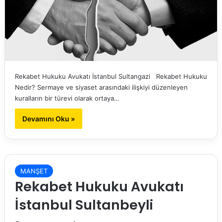
Rekabet Hukuku Avukatı İstanbul Sultangazi Rekabet Hukuku
Nedir? Sermaye ve siyaset arasındaki ilişkiyi düzenleyen
kuralların bir türevi olarak ortaya…
Devamını Oku »
MANŞET
Rekabet Hukuku Avukatı
İstanbul Sultanbeyli