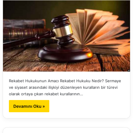
Rekabet Hukukunun Amacı Rekabet Hukuku Nedir? Sermaye
ve siyaset arasındaki ilişkiyi düzenleyen kuralların bir türevi
olarak ortaya çıkan rekabet kurallarının…
Devamını Oku »