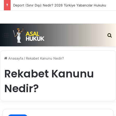
Deport (Sınır Dışı) Nedir? 2026 Türkiye Yabancılar Hukuku
Menü
Ar
Anasayfa
/
Rekabet Kanunu Nedir?
Rekabet Kanunu
Nedir?