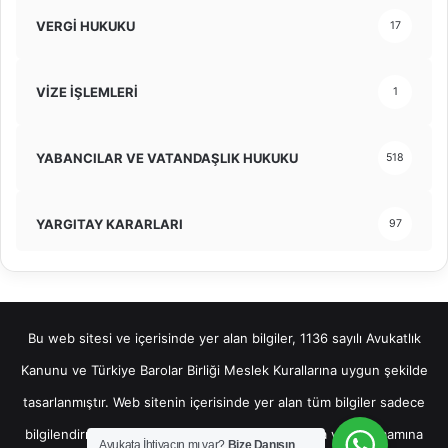
VERGİ HUKUKU
17
VİZE İŞLEMLERİ
1
YABANCILAR VE VATANDAŞLIK HUKUKU
518
YARGITAY KARARLARI
97
Bu web sitesi ve içerisinde yer alan bilgiler, 1136 sayılı Avukatlık
Kanunu ve Türkiye Barolar Birliği Meslek Kurallarına uygun şekilde
tasarlanmıştır. Web sitenin içerisinde yer alan tüm bilgiler sadece
bilgilendirme amaçlı olup, bu bilgilerin bir kısmına veya tamamına
Avukata İhtiyacın mı var?
Bize Danışın