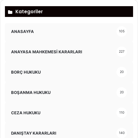
Kategoriler
ANASAYFA
105
ANAYASA MAHKEMESİ KARARLARI
227
BORÇ HUKUKU
20
BOŞANMA HUKUKU
20
CEZA HUKUKU
110
DANIŞTAY KARARLARI
140