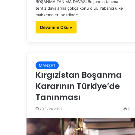
BOŞANMA TANIMA DAVASI Boşanma tanıma
tenfiz davalarına çokça konu olur. Yabancı ülke
mahkemeleri nezdinde…
Devamını Oku »
MANŞET
Kırgızistan Boşanma
Kararının Türkiye’de
Tanınması
29 Ekim 2022
7