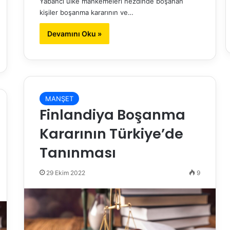
Yabancı ülke mahkemeleri nezdinde boşanan
kişiler boşanma kararının ve…
Devamını Oku »
MANŞET
Finlandiya Boşanma
Kararının Türkiye’de
Tanınması
29 Ekim 2022
9