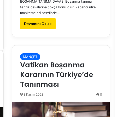
BOŞANMA TANIMA DAVASI Boşanma tanıma
tenfiz davalarına çokça konu olur. Yabancı ülke
mahkemeleri nezdinde…
Devamını Oku »
MANŞET
Vatikan Boşanma
Kararının Türkiye’de
Tanınması
8 Kasım 2023
8