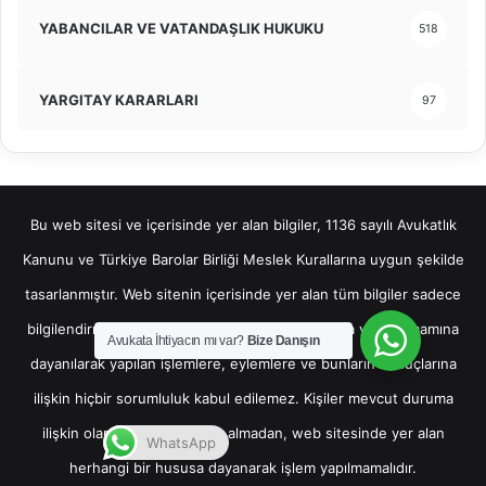
YABANCILAR VE VATANDAŞLIK HUKUKU
518
YARGITAY KARARLARI
97
Bu web sitesi ve içerisinde yer alan bilgiler, 1136 sayılı Avukatlık
Kanunu ve Türkiye Barolar Birliği Meslek Kurallarına uygun şekilde
tasarlanmıştır. Web sitenin içerisinde yer alan tüm bilgiler sadece
bilgilendirme amaçlı olup, bu bilgilerin bir kısmına veya tamamına
Avukata İhtiyacın mı var?
Bize Danışın
dayanılarak yapılan işlemlere, eylemlere ve bunların sonuçlarına
ilişkin hiçbir sorumluluk kabul edilemez. Kişiler mevcut duruma
ilişkin olarak hukuki destek almadan, web sitesinde yer alan
WhatsApp
herhangi bir hususa dayanarak işlem yapılmamalıdır.