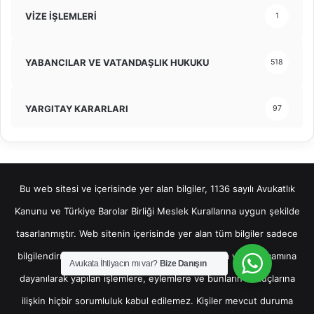
VİZE İŞLEMLERİ
1
YABANCILAR VE VATANDAŞLIK HUKUKU
518
YARGITAY KARARLARI
97
Bu web sitesi ve içerisinde yer alan bilgiler, 1136 sayılı Avukatlık
Kanunu ve Türkiye Barolar Birliği Meslek Kurallarına uygun şekilde
tasarlanmıştır. Web sitenin içerisinde yer alan tüm bilgiler sadece
bilgilendirme amaçlı olup, bu bilgilerin bir kısmına veya tamamına
Avukata İhtiyacın mı var?
Bize Danışın
dayanılarak yapılan işlemlere, eylemlere ve bunların sonuçlarına
ilişkin hiçbir sorumluluk kabul edilemez. Kişiler mevcut duruma