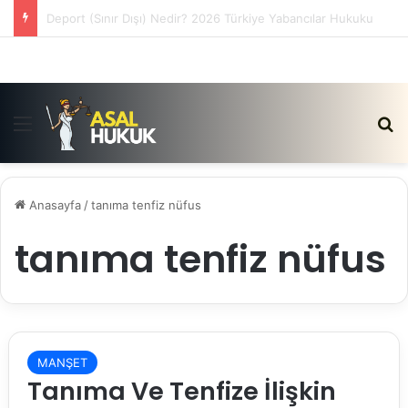
Satış Vaadi Sözleşmesi İptali Nedir?
Menü
Ar
Anasayfa
/
tanıma tenfiz nüfus
tanıma tenfiz nüfus
MANŞET
Tanıma Ve Tenfize İlişkin