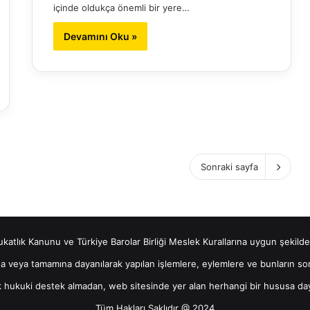
içinde oldukça önemli bir yere…
Devamını Oku »
Sonraki sayfa
vukatlık Kanunu ve Türkiye Barolar Birliği Meslek Kurallarına uygun şekilde
ına veya tamamına dayanılarak yapılan işlemlere, eylemlere ve bunların sonu
k hukuki destek almadan, web sitesinde yer alan herhangi bir hususa day
Tüm Hakları Saklıdır @ 2024