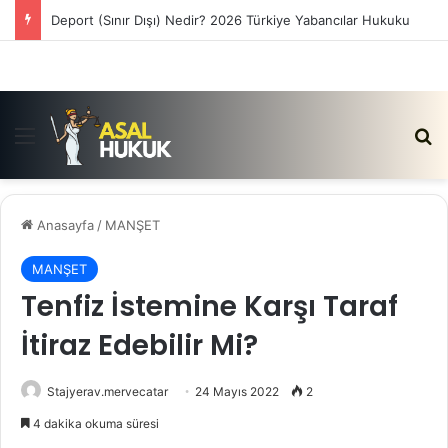
Satış Vaadi Sözleşmesi İptali Nedir?
Menü
Ar
Anasayfa
/
MANŞET
MANŞET
Tenfiz İstemine Karşı Taraf
İtiraz Edebilir Mi?
Stajyerav.mervecatar
24 Mayıs 2022
2
4 dakika okuma süresi