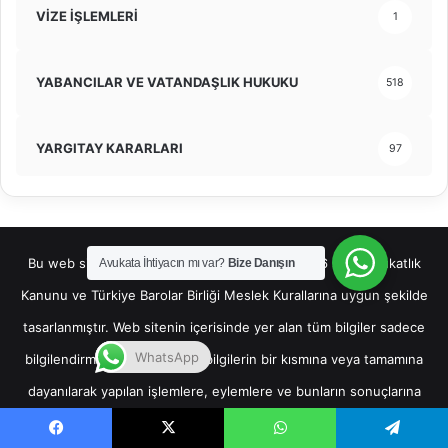
VİZE İŞLEMLERİ
1
YABANCILAR VE VATANDAŞLIK HUKUKU
518
YARGITAY KARARLARI
97
Bu web sitesi ve içerisinde yer alan bilgiler, 1136 sayılı Avukatlık
Avukata İhtiyacın mı var?
Bize Danışın
Kanunu ve Türkiye Barolar Birliği Meslek Kurallarına uygun şekilde
tasarlanmıştır. Web sitenin içerisinde yer alan tüm bilgiler sadece
WhatsApp
bilgilendirme amaçlı olup, bu bilgilerin bir kısmına veya tamamına
dayanılarak yapılan işlemlere, eylemlere ve bunların sonuçlarına
ilişkin hiçbir sorumluluk kabul edilemez. Kişiler mevcut duruma
Facebook
X
WhatsApp
Telegram