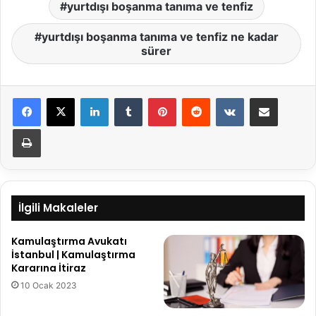
yurtdışı boşanma tanıma ve tenfiz
yurtdışı boşanma tanıma ve tenfiz ne kadar
sürer
LinkedIn
Tumblr
Pinterest
Reddit
VKontakte
E-Posta ile paylaş
Yazdır
İlgili Makaleler
Kamulaştırma Avukatı
İstanbul | Kamulaştırma
Kararına İtiraz
10 Ocak 2023