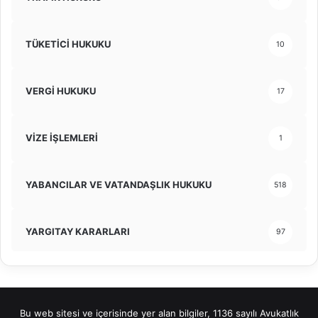
TÜKETİCİ HUKUKU
10
VERGİ HUKUKU
17
VİZE İŞLEMLERİ
1
YABANCILAR VE VATANDAŞLIK HUKUKU
518
YARGITAY KARARLARI
97
Bu web sitesi ve içerisinde yer alan bilgiler, 1136 sayılı Avukatlık