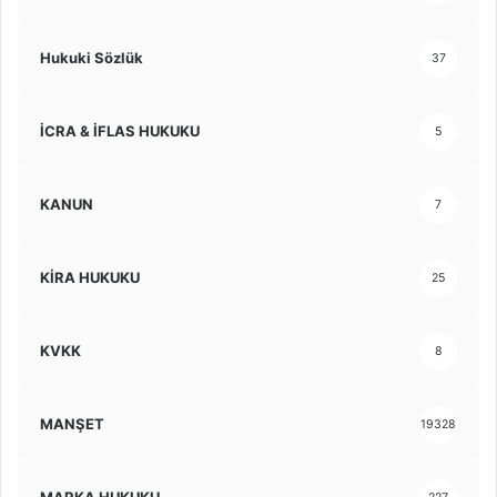
Hukuki Sözlük
37
İCRA & İFLAS HUKUKU
5
KANUN
7
KİRA HUKUKU
25
KVKK
8
MANŞET
19328