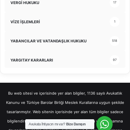
VERGİ HUKUKU
17
VİZE İŞLEMLERİ
1
YABANCILAR VE VATANDAŞLIK HUKUKU
518
YARGITAY KARARLARI
97
Bu web sitesi ve içerisinde yer alan bilgiler, 1136 sayılı Avukatlık
Kanunu ve Türkiye Barolar Birliği Meslek Kurallarına uygun şekilde
tasarlanmıştır. Web sitenin içerisinde yer alan tüm bilgiler sadece
bilgilendirme amaçlı olup, bu bilgilerin bir kısmına veya tamamına
Avukata İhtiyacın mı var?
Bize Danışın