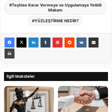
Teşhise Karar Vermeye ve Uygulamaya Yetkili
Makam
YÜZLEŞTİRME NEDİR?
LinkedIn
Tumblr
Pinterest
Reddit
VKontakte
E-Posta ile paylaş
Yazdır
İlgili Makaleler