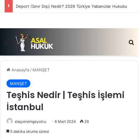
Deport (Sınır Dışı) Nedir? 2026 Türkiye Yabancılar Hukuku
Menü
Ar
Anasayfa
/
MANŞET
MANŞET
Teşhis Nedir | Teşhis İşlemi
İstanbul
stajyersimgeyolcu
6 Mart 2024
29
5 dakika okuma süresi