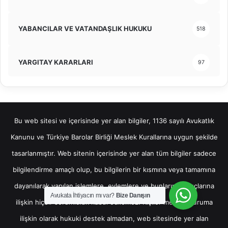
YABANCILAR VE VATANDAŞLIK HUKUKU
518
YARGITAY KARARLARI
97
Bu web sitesi ve içerisinde yer alan bilgiler, 1136 sayılı Avukatlık
Kanunu ve Türkiye Barolar Birliği Meslek Kurallarına uygun şekilde
tasarlanmıştır. Web sitenin içerisinde yer alan tüm bilgiler sadece
bilgilendirme amaçlı olup, bu bilgilerin bir kısmına veya tamamına
dayanılarak yapılan işlemlere, eylemlere ve bunların sonuçlarına
Avukata İhtiyacın mı var?
Bize Danışın
ilişkin hiçbir sorumluluk kabul edilemez. Kişiler mevcut duruma
ilişkin olarak hukuki destek almadan, web sitesinde yer alan