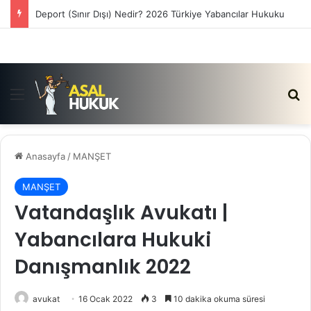
Satış Vaadi Sözleşmesi İptali Nedir?
Menü
Ar
Anasayfa
/
MANŞET
MANŞET
Vatandaşlık Avukatı |
Yabancılara Hukuki
Danışmanlık 2022
avukat
16 Ocak 2022
3
10 dakika okuma süresi