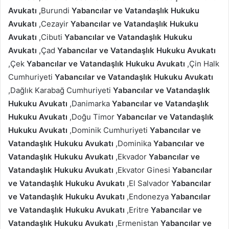
Avukatı ,
Burundi
Yabancılar ve Vatandaşlık Hukuku
Avukatı
,Cezayir
Yabancılar ve Vatandaşlık Hukuku
Avukatı
,Cibuti
Yabancılar ve Vatandaşlık Hukuku
Avukatı
,Çad
Yabancılar ve Vatandaşlık Hukuku Avukatı
,Çek
Yabancılar ve Vatandaşlık Hukuku Avukatı
,Çin Halk
Cumhuriyeti
Yabancılar ve Vatandaşlık Hukuku Avukatı
,Dağlık Karabağ Cumhuriyeti
Yabancılar ve Vatandaşlık
Hukuku Avukatı
,Danimarka
Yabancılar ve Vatandaşlık
Hukuku Avukatı
,Doğu Timor
Yabancılar ve Vatandaşlık
Hukuku Avukatı
,Dominik Cumhuriyeti
Yabancılar ve
Vatandaşlık Hukuku Avukatı
,Dominika
Yabancılar ve
Vatandaşlık Hukuku Avukatı
,Ekvador
Yabancılar ve
Vatandaşlık Hukuku Avukatı
,Ekvator Ginesi
Yabancılar
ve Vatandaşlık Hukuku Avukatı
,El Salvador
Yabancılar
ve Vatandaşlık Hukuku Avukatı
,Endonezya
Yabancılar
ve Vatandaşlık Hukuku Avukatı
,Eritre
Yabancılar ve
Vatandaşlık Hukuku Avukatı
,Ermenistan
Yabancılar ve