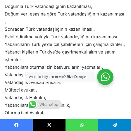
Doğumla Türk vatandaşlığının kazanılması,
Doğum yeri esasına göre Türk vatandaşlığının kazanılması
,
Sonradan Türk vatandaşlığının kazanılması ,
Evlat edinilme yoluyla Türk vatandaşlığının kazanılması ,
Yabancıların Türkiye’de çalışabilmeleri için çalışma izinleri,
Yabancı kişilerin Türkiye’de gayrimenkul alım ve satım
işlemleri,
Yabancılara oturma izin başvurularını yapmaları,
Vatandaşlık işlemleri Avukat ücreti,
Avukata İhtiyacın mı var?
Bize Danışın
Vatandaşlık Avukatı Ankara,
Mülteci avukatı,
Vatandaşlık Hukuku,
WhatsApp
Yabancılara hukuki danışmanlık,
Oturma izni Avukat,
Göçmenlik Avukatı İstanbul,
Yabancılar Hukuku Avukatı İstanbul,
Facebook
X
WhatsApp
Telegram