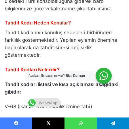
ülkedeki Türk konsolosluğuna giderek baro
bilgilerimize göre vekaletname çıkartabilirsiniz.
Tahdit Kodu Neden Konulur?
Tahdit kodlarının konuluş sebepleri birbirinden
farklılık göstermektedir. Yapılan eylemin önemine
bağlı olarak da tahdit süresi değişiklik
göstermektedir.
Tahdit Kodları Nelerdir?
Avukata İhtiyacın mı var?
Bize Danışın
Tahdit kodları listesi ve kısa açıklaması aşağıdaki
gibidir:
WhatsApp
V-68 (İkamet izni bakanlık iznine tabi)
V-69 (İkamet izni iptal edilenler)
Facebook
X
WhatsApp
Telegram