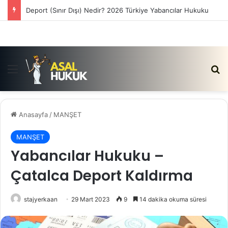
Satış Vaadi Sözleşmesi İptali Nedir?
Menü
Ar
Anasayfa
/
MANŞET
MANŞET
Yabancılar Hukuku –
Çatalca Deport Kaldırma
stajyerkaan
29 Mart 2023
9
14 dakika okuma süresi