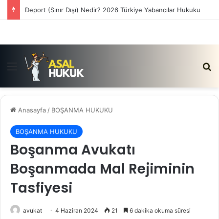
Satış Vaadi Sözleşmesi İptali Nedir?
Menü
Ar
Anasayfa
/
BOŞANMA HUKUKU
BOŞANMA HUKUKU
Boşanma Avukatı
Boşanmada Mal Rejiminin
Tasfiyesi
avukat
4 Haziran 2024
21
6 dakika okuma süresi