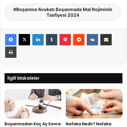
Boşanma Avukatı Boşanmada Mal Rejiminin
Tasfiyesi 2024
LinkedIn
Tumblr
Pinterest
Reddit
VKontakte
E-Posta ile paylaş
Yazdır
İlgili Makaleler
Nafaka Nedir? Nafaka
Boşanmadan Kaç Ay Sonra