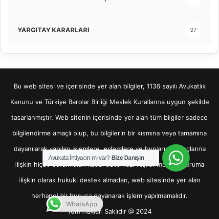
YARGITAY KARARLARI
97
Bu web sitesi ve içerisinde yer alan bilgiler, 1136 sayılı Avukatlık
Kanunu ve Türkiye Barolar Birliği Meslek Kurallarına uygun şekilde
tasarlanmıştır. Web sitenin içerisinde yer alan tüm bilgiler sadece
bilgilendirme amaçlı olup, bu bilgilerin bir kısmına veya tamamına
dayanılarak yapılan işlemlere, eylemlere ve bunların sonuçlarına
Avukata İhtiyacın mı var?
Bize Danışın
ilişkin hiçbir sorumluluk kabul edilemez. Kişiler mevcut duruma
ilişkin olarak hukuki destek almadan, web sitesinde yer alan
herhangi bir hususa dayanarak işlem yapılmamalıdır.
WhatsApp
Tüm Hakları Saklıdır @ 2024