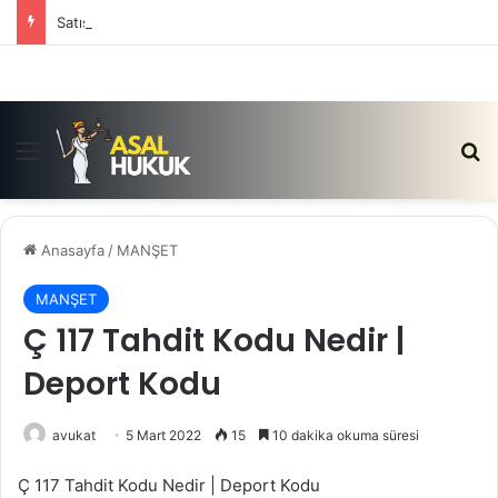
Satış Vaadi Sözleşmesi İptali Nedir?
Menü
Ar
Anasayfa
/
MANŞET
MANŞET
Ç 117 Tahdit Kodu Nedir |
Deport Kodu
avukat
5 Mart 2022
15
10 dakika okuma süresi
Ç 117 Tahdit Kodu Nedir | Deport Kodu