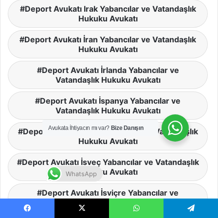
Deport Avukatı Irak Yabancılar ve Vatandaşlık
Hukuku Avukatı
Deport Avukatı İran Yabancılar ve Vatandaşlık
Hukuku Avukatı
Deport Avukatı İrlanda Yabancılar ve
Vatandaşlık Hukuku Avukatı
Deport Avukatı İspanya Yabancılar ve
Vatandaşlık Hukuku Avukatı
Avukata İhtiyacın mı var?
Bize Danışın
Deport Avukatı İsrail Yabancılar ve Vatandaşlık
Hukuku Avukatı
Deport Avukatı İsveç Yabancılar ve Vatandaşlık
Hukuku Avukatı
WhatsApp
Deport Avukatı İsviçre Yabancılar ve
Vatandaşlık Hukuku Avukatı
Facebook
X
WhatsApp
Telegram