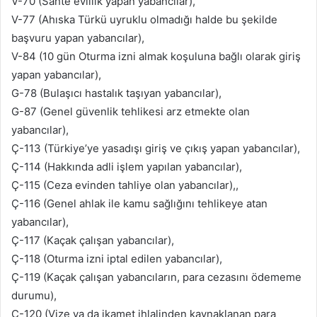
V-70 (Sahte evlilik yapan yabancılar),
V-77 (Ahıska Türkü uyruklu olmadığı halde bu şekilde
başvuru yapan yabancılar),
V-84 (10 gün Oturma izni almak koşuluna bağlı olarak giriş
yapan yabancılar),
G-78 (Bulaşıcı hastalık taşıyan yabancılar),
G-87 (Genel güvenlik tehlikesi arz etmekte olan
yabancılar),
Ç-113 (Türkiye’ye yasadışı giriş ve çıkış yapan yabancılar),
Ç-114 (Hakkında adli işlem yapılan yabancılar),
Ç-115 (Ceza evinden tahliye olan yabancılar),,
Ç-116 (Genel ahlak ile kamu sağlığını tehlikeye atan
yabancılar),
Ç-117 (Kaçak çalışan yabancılar),
Ç-118 (Oturma izni iptal edilen yabancılar),
Ç-119 (Kaçak çalışan yabancıların, para cezasını ödememe
durumu),
Ç-120 (Vize ya da ikamet ihlalinden kaynaklanan para