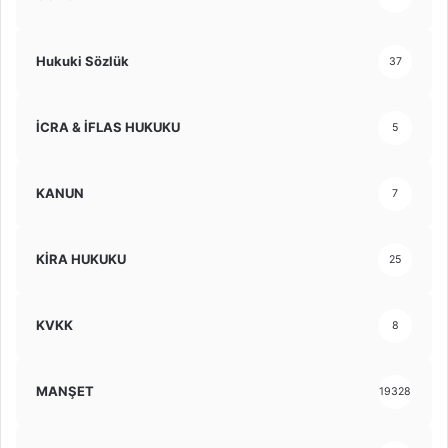
Hukuki Sözlük
37
İCRA & İFLAS HUKUKU
5
KANUN
7
KİRA HUKUKU
25
KVKK
8
MANŞET
19328