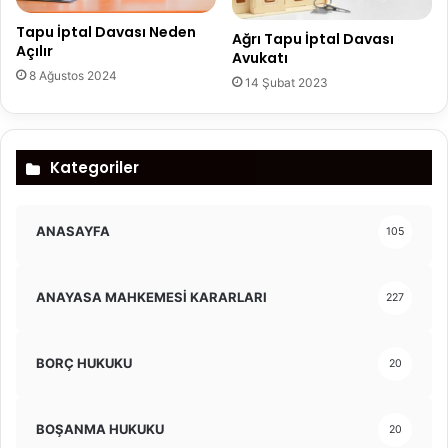
Tapu İptal Davası Neden
Ağrı Tapu İptal Davası
Açılır
Avukatı
8 Ağustos 2024
14 Şubat 2023
Kategoriler
ANASAYFA
105
ANAYASA MAHKEMESİ KARARLARI
227
BORÇ HUKUKU
20
BOŞANMA HUKUKU
20