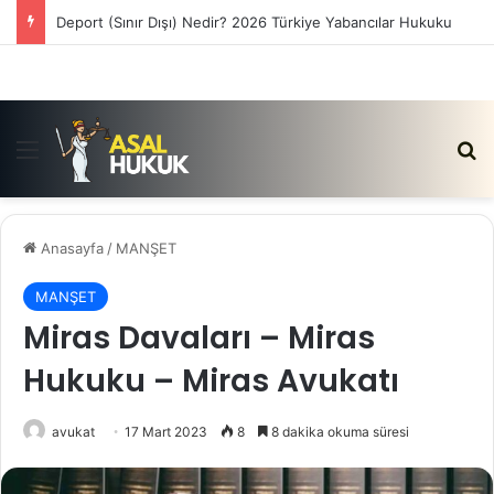
Satış Vaadi Sözleşmesi İptali Nedir?
Menü
Ar
Anasayfa
/
MANŞET
MANŞET
Miras Davaları – Miras
Hukuku – Miras Avukatı
avukat
17 Mart 2023
8
8 dakika okuma süresi