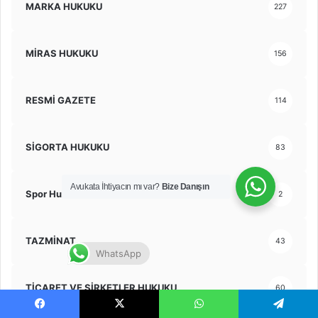
MARKA HUKUKU
227
MİRAS HUKUKU
156
RESMİ GAZETE
114
SİGORTA HUKUKU
83
Avukata İhtiyacın mı var?
Bize Danışın
Spor Hukuku
2
TAZMİNAT
43
WhatsApp
TİCARET VE ŞİRKETLER HUKUKU
60
Facebook
X
WhatsApp
Telegram