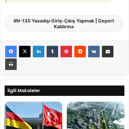
N-135 Yasadışı Giriş-Çıkış Yapmak | Deport
Kaldırma
LinkedIn
Tumblr
Pinterest
Reddit
VKontakte
E-Posta ile paylaş
Yazdır
İlgili Makaleler