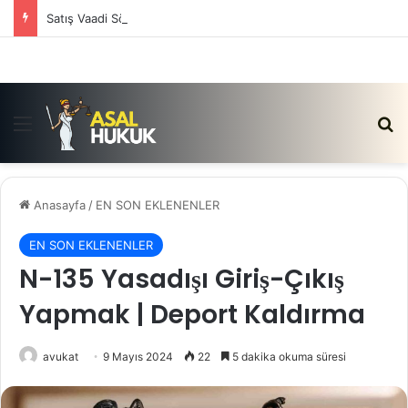
Satış Vaadi Sözleşmesi İptali Nedir?
Menü
Ar
Anasayfa
/
EN SON EKLENENLER
EN SON EKLENENLER
N-135 Yasadışı Giriş-Çıkış
Yapmak | Deport Kaldırma
avukat
9 Mayıs 2024
22
5 dakika okuma süresi