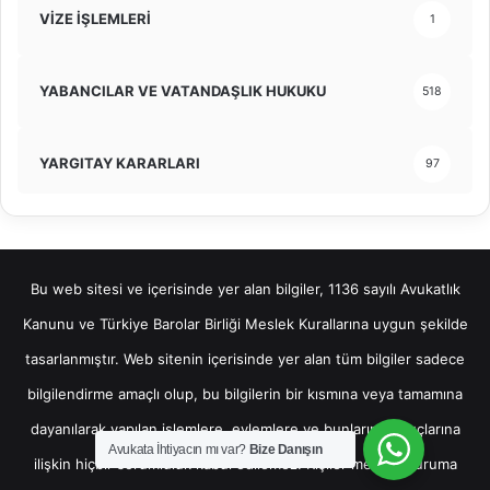
VİZE İŞLEMLERİ
1
YABANCILAR VE VATANDAŞLIK HUKUKU
518
YARGITAY KARARLARI
97
Bu web sitesi ve içerisinde yer alan bilgiler, 1136 sayılı Avukatlık
Kanunu ve Türkiye Barolar Birliği Meslek Kurallarına uygun şekilde
tasarlanmıştır. Web sitenin içerisinde yer alan tüm bilgiler sadece
bilgilendirme amaçlı olup, bu bilgilerin bir kısmına veya tamamına
dayanılarak yapılan işlemlere, eylemlere ve bunların sonuçlarına
Avukata İhtiyacın mı var?
Bize Danışın
ilişkin hiçbir sorumluluk kabul edilemez. Kişiler mevcut duruma