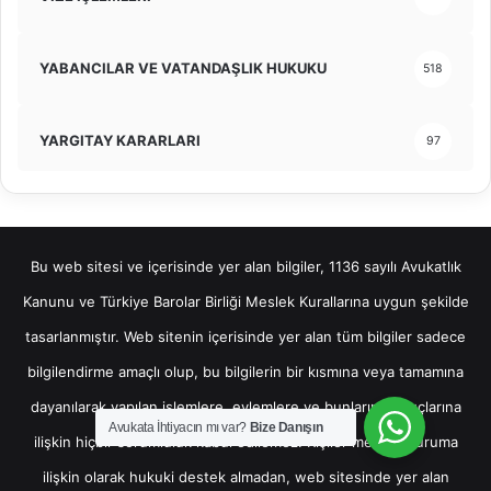
YABANCILAR VE VATANDAŞLIK HUKUKU
518
YARGITAY KARARLARI
97
Bu web sitesi ve içerisinde yer alan bilgiler, 1136 sayılı Avukatlık
Kanunu ve Türkiye Barolar Birliği Meslek Kurallarına uygun şekilde
tasarlanmıştır. Web sitenin içerisinde yer alan tüm bilgiler sadece
bilgilendirme amaçlı olup, bu bilgilerin bir kısmına veya tamamına
dayanılarak yapılan işlemlere, eylemlere ve bunların sonuçlarına
Avukata İhtiyacın mı var?
Bize Danışın
ilişkin hiçbir sorumluluk kabul edilemez. Kişiler mevcut duruma
ilişkin olarak hukuki destek almadan, web sitesinde yer alan