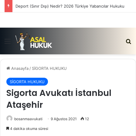
Satış Vaadi Sözleşmesi İptali Nedir?
Menü
Ar
Anasayfa
/
SİGORTA HUKUKU
SİGORTA HUKUKU
Sigorta Avukatı İstanbul
Ataşehir
bosanmaavukati
9 Ağustos 2021
12
4 dakika okuma süresi