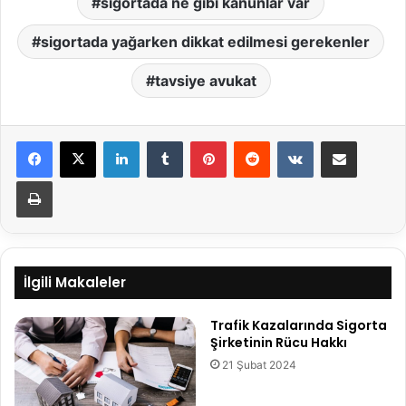
sigortada ne gibi kanunlar var
sigortada yağarken dikkat edilmesi gerekenler
tavsiye avukat
LinkedIn
Tumblr
Pinterest
Reddit
VKontakte
E-Posta ile paylaş
Yazdır
İlgili Makaleler
Trafik Kazalarında Sigorta
Şirketinin Rücu Hakkı
21 Şubat 2024