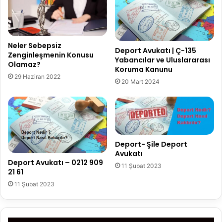
Neler Sebepsiz
Deport Avukatı | Ç-135
Zenginleşmenin Konusu
Yabancılar ve Uluslararası
Olamaz?
Koruma Kanunu
29 Haziran 2022
20 Mart 2024
Deport- Şile Deport
Avukatı
Deport Avukatı – 0212 909
11 Şubat 2023
21 61
11 Şubat 2023