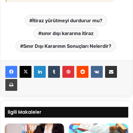
İtiraz yürütmeyi durdurur mu?
sınır dışı kararına itiraz
Sınır Dışı Kararının Sonuçları Nelerdir?
LinkedIn
Tumblr
Pinterest
Reddit
VKontakte
E-Posta ile paylaş
Yazdır
İlgili Makaleler