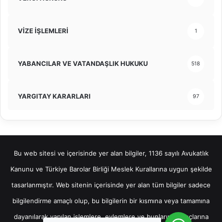
VİZE İŞLEMLERİ
1
YABANCILAR VE VATANDAŞLIK HUKUKU
518
YARGITAY KARARLARI
97
Bu web sitesi ve içerisinde yer alan bilgiler, 1136 sayılı Avukatlık
Kanunu ve Türkiye Barolar Birliği Meslek Kurallarına uygun şekilde
tasarlanmıştır. Web sitenin içerisinde yer alan tüm bilgiler sadece
bilgilendirme amaçlı olup, bu bilgilerin bir kısmına veya tamamına
dayanılarak yapılan işlemlere, eylemlere ve bunların sonuçlarına