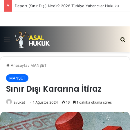
Deport (Sınır Dışı) Nedir? 2026 Türkiye Yabancılar Hukuku
Menü
Ar
Anasayfa
/
MANŞET
MANŞET
Sınır Dışı Kararına İtiraz
avukat
1 Ağustos 2024
16
1 dakika okuma süresi