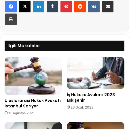
LinkedIn
Tumblr
Pinterest
Reddit
VKontakte
E-Posta ile paylaş
Yazdır
İlgili Makaleler
İş Hukuku Avukatı 2023
Eskişehir
Uluslararası Hukuk Avukatı
İstanbul Sarıyer
26 Ocak 2023
11 Ağustos 2021