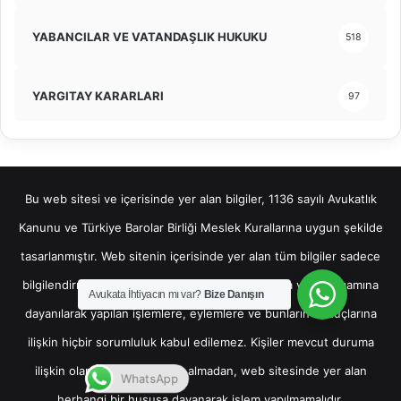
YABANCILAR VE VATANDAŞLIK HUKUKU
518
YARGITAY KARARLARI
97
Bu web sitesi ve içerisinde yer alan bilgiler, 1136 sayılı Avukatlık
Kanunu ve Türkiye Barolar Birliği Meslek Kurallarına uygun şekilde
tasarlanmıştır. Web sitenin içerisinde yer alan tüm bilgiler sadece
bilgilendirme amaçlı olup, bu bilgilerin bir kısmına veya tamamına
Avukata İhtiyacın mı var?
Bize Danışın
dayanılarak yapılan işlemlere, eylemlere ve bunların sonuçlarına
ilişkin hiçbir sorumluluk kabul edilemez. Kişiler mevcut duruma
ilişkin olarak hukuki destek almadan, web sitesinde yer alan
WhatsApp
herhangi bir hususa dayanarak işlem yapılmamalıdır.