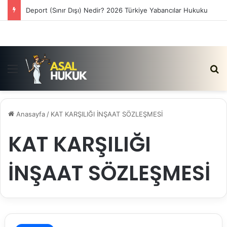
Satış Vaadi Sözleşmesi İptali Nedir?
Menü
Ar
Anasayfa
/
KAT KARŞILIĞI İNŞAAT SÖZLEŞMESİ
KAT KARŞILIĞI
İNŞAAT SÖZLEŞMESİ