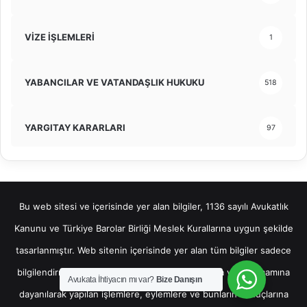
VİZE İŞLEMLERİ
1
YABANCILAR VE VATANDAŞLIK HUKUKU
518
YARGITAY KARARLARI
97
Bu web sitesi ve içerisinde yer alan bilgiler, 1136 sayılı Avukatlık
Kanunu ve Türkiye Barolar Birliği Meslek Kurallarına uygun şekilde
tasarlanmıştır. Web sitenin içerisinde yer alan tüm bilgiler sadece
bilgilendirme amaçlı olup, bu bilgilerin bir kısmına veya tamamına
Avukata İhtiyacın mı var?
Bize Danışın
dayanılarak yapılan işlemlere, eylemlere ve bunların sonuçlarına