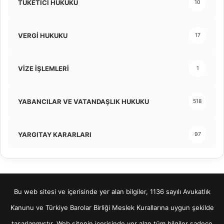
TÜKETİCİ HUKUKU
10
VERGİ HUKUKU
17
VİZE İŞLEMLERİ
1
YABANCILAR VE VATANDAŞLIK HUKUKU
518
YARGITAY KARARLARI
97
Bu web sitesi ve içerisinde yer alan bilgiler, 1136 sayılı Avukatlık
Kanunu ve Türkiye Barolar Birliği Meslek Kurallarına uygun şekilde
tasarlanmıştır. Web sitenin içerisinde yer alan tüm bilgiler sadece