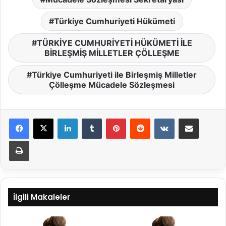
Türkiye Cumhuriyeti Hükümeti
TÜRKİYE CUMHURİYETİ HÜKÜMETİ İLE
BİRLEŞMİŞ MİLLETLER ÇÖLLEŞME
Türkiye Cumhuriyeti ile Birleşmiş Milletler
Çölleşme Mücadele Sözleşmesi
LinkedIn
Tumblr
Pinterest
Reddit
VKontakte
E-Posta ile paylaş
Yazdır
İlgili Makaleler