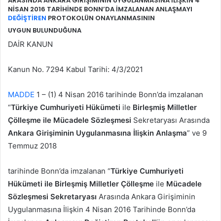
ARASINDA ANKARA GİRİŞİMİNİN UYGULANMASINA İLİŞKİN 4
NİSAN 2016 TARİHİNDE BONN’DA İMZALANAN ANLAŞMAYI
DEĞİŞTİREN
PROTOKOLÜN ONAYLANMASININ
UYGUN BULUNDUĞUNA
DAİR KANUN
Kanun No. 7294 Kabul Tarihi: 4/3/2021
MADDE
1 – (1) 4 Nisan 2016 tarihinde Bonn’da imzalanan
“
Türkiye Cumhuriyeti Hükümeti
ile
Birleşmiş Milletler
Çölleşme ile Mücadele Sözleşmesi
Sekretaryası Arasında
Ankara Girişiminin Uygulanmasına İlişkin Anlaşma
” ve 9
Temmuz 2018
tarihinde Bonn’da imzalanan “
Türkiye Cumhuriyeti
Hükümeti ile Birleşmiş Milletler Çölleşme
ile
Mücadele
Sözleşmesi Sekretaryası
Arasında Ankara Girişiminin
Uygulanmasına İlişkin 4 Nisan 2016 Tarihinde Bonn’da