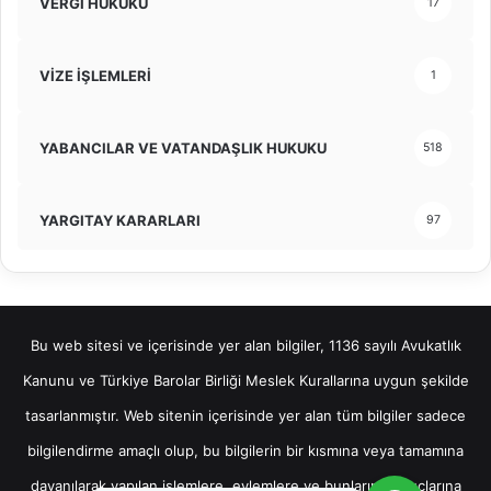
VERGİ HUKUKU
17
VİZE İŞLEMLERİ
1
YABANCILAR VE VATANDAŞLIK HUKUKU
518
YARGITAY KARARLARI
97
Bu web sitesi ve içerisinde yer alan bilgiler, 1136 sayılı Avukatlık
Kanunu ve Türkiye Barolar Birliği Meslek Kurallarına uygun şekilde
tasarlanmıştır. Web sitenin içerisinde yer alan tüm bilgiler sadece
bilgilendirme amaçlı olup, bu bilgilerin bir kısmına veya tamamına
dayanılarak yapılan işlemlere, eylemlere ve bunların sonuçlarına