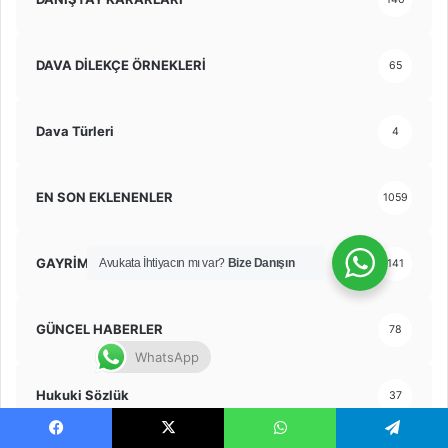
DAVA DİLEKÇE ÖRNEKLERİ
65
Dava Türleri
4
EN SON EKLENENLER
1059
GAYRİMENKUL HUKUKU
Avukata İhtiyacın mı var?
Bize Danışın
141
GÜNCEL HABERLER
78
WhatsApp
Hukuki Sözlük
37
Facebook
X
WhatsApp
Telegram