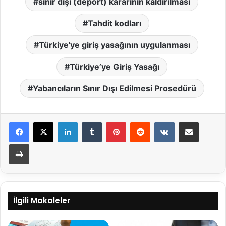
sınır dışı (deport) kararının kaldırılması
Tahdit kodları
Türkiye'ye giriş yasağının uygulanması
Türkiye’ye Giriş Yasağı
Yabancıların Sınır Dışı Edilmesi Prosedürü
LinkedIn
Tumblr
Pinterest
Reddit
VKontakte
E-Posta ile paylaş
Yazdır
İlgili Makaleler