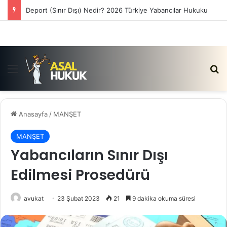
Satış Vaadi Sözleşmesi İptali Nedir?
Menü
Ar
Anasayfa
/
MANŞET
MANŞET
Yabancıların Sınır Dışı
Edilmesi Prosedürü
avukat
23 Şubat 2023
21
9 dakika okuma süresi