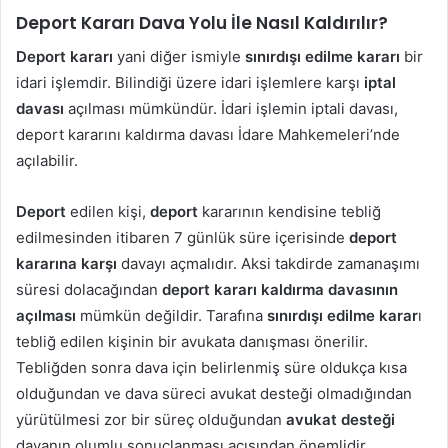
Deport Kararı Dava Yolu İle Nasıl Kaldırılır?
Deport kararı
yani diğer ismiyle
sınırdışı edilme kararı
bir
idari işlemdir. Bilindiği üzere idari işlemlere karşı
iptal
davası
açılması mümkündür. İdari işlemin iptali davası,
deport kararını kaldırma davası İdare Mahkemeleri’nde
açılabilir.
Deport
edilen kişi,
deport
kararının kendisine tebliğ
edilmesinden itibaren 7 günlük süre içerisinde
deport
kararına karşı
davayı açmalıdır. Aksi takdirde zamanaşımı
süresi dolacağından
deport kararı kaldırma davasının
açılması
mümkün değildir. Tarafına
sınırdışı edilme karar
ı
tebliğ edilen kişinin bir avukata danışması önerilir.
Tebliğden sonra dava için belirlenmiş süre oldukça kısa
olduğundan ve dava süreci avukat desteği olmadığından
yürütülmesi zor bir süreç olduğundan
avukat desteği
davanın olumlu sonuçlanması açısından önemlidir.