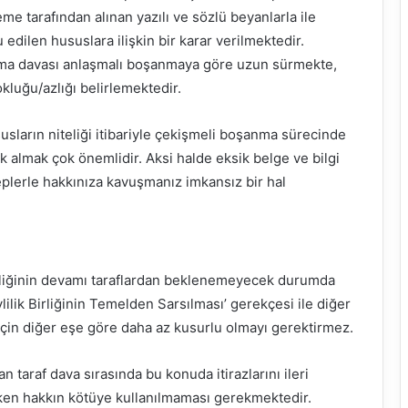
eme tarafından alınan yazılı ve sözlü beyanlarla ile
edilen hususlara ilişkin bir karar verilmektedir.
nma davası anlaşmalı boşanmaya göre uzun sürmekte,
luğu/azlığı belirlemektedir.
susların niteliği itibariyle çekişmeli boşanma sürecinde
almak çok önemlidir. Aksi halde eksik belge ve bilgi
eplerle hakkınıza kavuşmanız imkansız bir hal
 birliğinin devamı taraflardan beklenemeyecek durumda
ilik Birliğinin Temelden Sarsılması’ gerekçesi ile diğer
için diğer eşe göre daha az kusurlu olmayı gerektirmez.
 taraf dava sırasında bu konuda itirazlarını ileri
lürken hakkın kötüye kullanılmaması gerekmektedir.