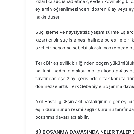
kızartıcı suç isnad etmek, evden kovmak gibi da
eylemin öğrenilmesinden itibaren 6 ay veya ey
hakkı düşer.
Suç işleme ve haysiyetsiz yaşam sürme Eşlerde
kızartıcı bir suç işlemesi halinde bu eş ile b
özel bir boşanma sebebi olarak mahkemede her 
Terk Bir eş evlilk birliğinden doğan yükümlülük
haklı bir neden olmaksızın ortak konuta 4 ay
tarafından eşe 2 ay içerisinde ortak konuta dö
dönmezse artık Terk Sebebiyle Boşanma davası 
Akıl Hastalığı :Eşin akıl hastalığının diğer eş iç
eşin durumunun resmi sağlık kurumu tarafınd
boşanma davası açılabilir.
3) BOŞANMA DAVASINDA NELER TALEP E