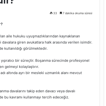
dir?
33
7 dakika okuma süresi
r?
olan aile hukuku uyuşmazlıklarından kaynaklanan
 davalara giren avukatlara halk arasında verilen isimdir.
de kullanıldığı görülmektedir.
e yıpratıcı bir süreçtir. Boşanma sürecinde profesyonel
n gelmeyi kolaylaştırır.
dı altında ayrı bir mesleki uzmanlık alanı mevcut
nma davalarını takip eden davacı veya davalı
de bu kavramı kullanmayı tercih edeceğiz.