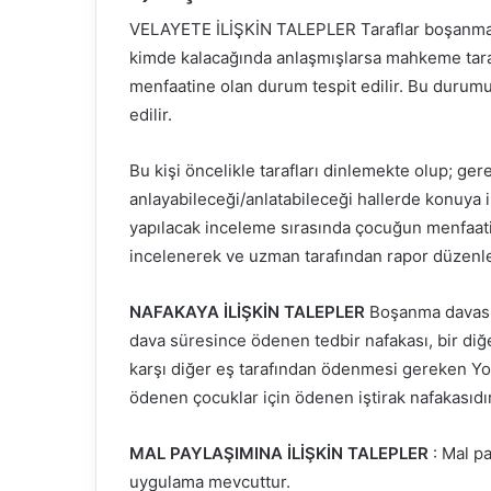
VELAYETE İLİŞKİN TALEPLER Taraflar boşanmad
kimde kalacağında anlaşmışlarsa mahkeme taraf
menfaatine olan durum tespit edilir. Bu durumu
edilir.
Bu kişi öncelikle tarafları dinlemekte olup; g
anlayabileceği/anlatabileceği hallerde konuya i
yapılacak inceleme sırasında çocuğun menfaati
incelenerek ve uzman tarafından rapor düzenl
NAFAKAYA İLİŞKİN TALEPLER
Boşanma davasın
dava süresince ödenen tedbir nafakası, bir di
karşı diğer eş tarafından ödenmesi gereken Yok
ödenen çocuklar için ödenen iştirak nafakasıdır
MAL PAYLAŞIMINA İLİŞKİN TALEPLER
: Mal p
uygulama mevcuttur.