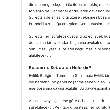
itirazlarını gerekçeleri ile ileri sürmekte, mahk
toplanan deliller değerlendirilerek dava konusu 
Süreçten de anlaşıldığı üzere çekişmeli boşa
buradaki uzunluğu anlaşılamayan hususların çok
Süreçte ileri sürülecek yada itiraz edilecek hu
de uzman bir avukattan boşanma avukatı destek 
sunulması, yasal sürelerin kaçırılması gibi seb
alabilecektir.
Boşanma Sebepleri Nelerdir?
Evlilik Birliğinin Temelden Sarsılması Evlilik
ise herhangi bir genel boşanma sebebi olan ‘Evl
eşe boşanma davası açabilir. Bu davayı açmak 
Ancak davayı açan eşe göre daha az kusurlu olan
sürebilecektir. Pek tabi ki bu itiraz ileri sürü