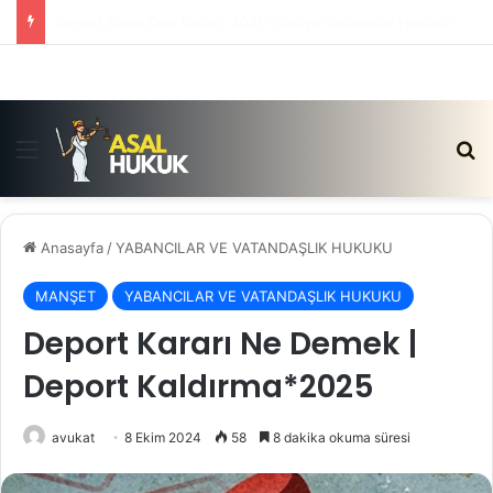
Satış Vaadi Sözleşmesi İptali Nedir?
Menü
Ar
Anasayfa
/
YABANCILAR VE VATANDAŞLIK HUKUKU
MANŞET
YABANCILAR VE VATANDAŞLIK HUKUKU
Deport Kararı Ne Demek |
Deport Kaldırma*2025
avukat
8 Ekim 2024
58
8 dakika okuma süresi