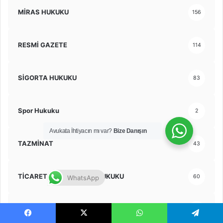
MİRAS HUKUKU
156
RESMİ GAZETE
114
SİGORTA HUKUKU
83
Spor Hukuku
2
Avukata İhtiyacın mı var?
Bize Danışın
TAZMİNAT
43
TİCARET VE ŞİRKETLER HUKUKU
60
WhatsApp
TRAFİK HUKUKU
32
Facebook
X
WhatsApp
Telegram