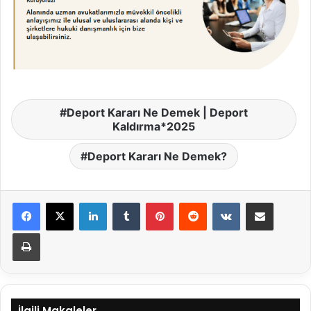
Deport Kararı Ne Demek | Deport
Kaldırma*2025
Deport Kararı Ne Demek?
LinkedIn
Tumblr
Pinterest
Reddit
VKontakte
E-Posta ile paylaş
Yazdır
İlgili Makaleler