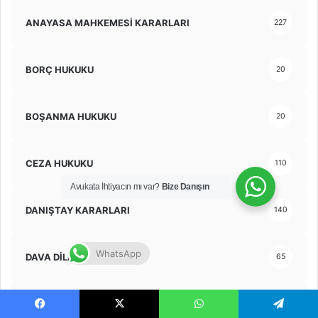
ANAYASA MAHKEMESİ KARARLARI
227
BORÇ HUKUKU
20
BOŞANMA HUKUKU
20
CEZA HUKUKU
110
Avukata İhtiyacın mı var?
Bize Danışın
DANIŞTAY KARARLARI
140
WhatsApp
DAVA DİLEKÇE ÖRNEKLERİ
65
Dava Türleri
4
Facebook
X
WhatsApp
Telegram