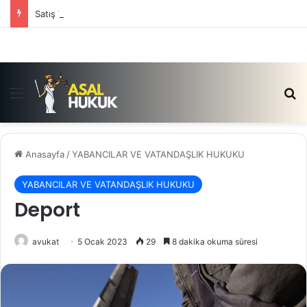
Satış Vaadi Sözleşmesi İptali Nedir?
Menü
Ar
Anasayfa
/
YABANCILAR VE VATANDAŞLIK HUKUKU
YABANCILAR VE VATANDAŞLIK HUKUKU
Deport
avukat
5 Ocak 2023
29
8 dakika okuma süresi