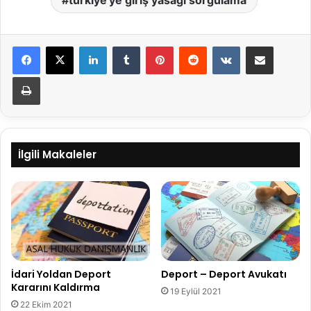
türkiye'ye giriş yasağı sorgulama
LinkedIn
Tumblr
Pinterest
Reddit
VKontakte
E-Posta ile paylaş
Yazdır
İlgili Makaleler
İdari Yoldan Deport
Deport – Deport Avukatı
Kararını Kaldırma
19 Eylül 2021
22 Ekim 2021