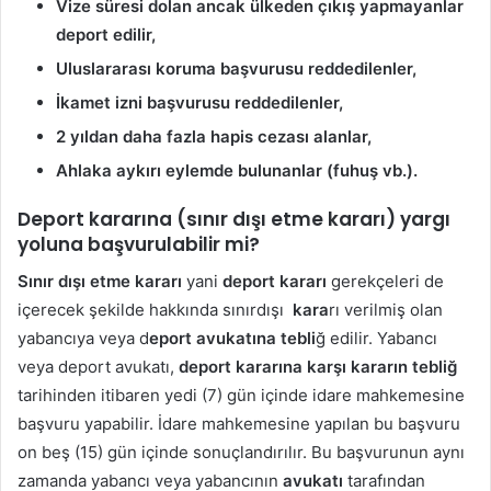
Vize süresi dolan ancak ülkeden çıkış yapmayanlar
deport edilir,
Uluslararası koruma başvurusu reddedilenler,
İkamet izni başvurusu reddedilenler,
2 yıldan daha fazla hapis cezası alanlar,
Ahlaka aykırı eylemde bulunanlar (fuhuş vb.).
Deport kararına (sınır dışı etme kararı) yargı
yoluna başvurulabilir mi?
Sınır dışı etme kararı
yani
deport kararı
gerekçeleri de
içerecek şekilde hakkında sınırdışı
kara
rı verilmiş olan
yabancıya veya d
eport avukatına tebli
ğ edilir. Yabancı
veya deport avukatı,
deport kararına karşı kararın tebliğ
tarihinden itibaren yedi (7) gün içinde idare mahkemesine
başvuru yapabilir. İdare mahkemesine yapılan bu başvuru
on beş (15) gün içinde sonuçlandırılır. Bu başvurunun aynı
zamanda yabancı veya yabancının
avukatı
tarafından