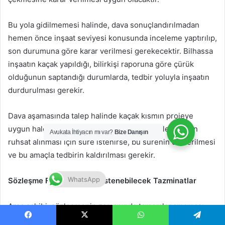
Bu yola gidilmemesi halinde, dava sonuçlandırılmadan
hemen önce inşaat seviyesi konusunda inceleme yaptırılıp,
son durumuna göre karar verilmesi gerekecektir. Bilhassa
inşaatın kaçak yapıldığı, bilirkişi raporuna göre çürük
olduğunun saptandığı durumlarda, tedbir yoluyla inşaatın
durdurulması gerekir.
Dava aşamasında talep halinde kaçak kısmın projeye
uygun hale getirilmesi veya bu kısım için belediyeden
Avukata İhtiyacın mı var?
Bize Danışın
ruhsat alınması için süre istenirse, bu sürenin de verilmesi
ve bu amaçla tedbirin kaldırılması gerekir.
WhatsApp
Sözleşme Feshedilmeden İstenebilecek Tazminatlar
Arsa sahibi, sözleşmenin zamanında tamamlanamaması
durumunda, fesih hakkı doğmuş olsa bile bu hakkını
Facebook
X
WhatsApp
Telegram