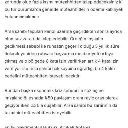
zorunda olup fazla kısmı müteahhitten talep edeceksiniz ki
bu tür durumlarda genelde müteahhitlerin ödeme kabiliyeti
bulunmamaktadır.
Arsa sahibi tapuları kendi üzerine geçirdikten sonra ayrıca
olumsuz zararı da talep edebilir. Örneğin inşaatın
gecikmesi sebebi ile ruhsatın geçerli olduğu 5 yılllık süre
dolarak yeniden ruhsata başvurma mecburiyeti ortaya
çıkmış ve o bölgede 8 kata izin verilirken artık 4 kata izin
veriliyor ise arsa sahibi hak kaybına uğradığı bu 4 katın
bedelini müteahhiten isteyebilecektir.
Bundan başka ekonomik kriz sebebi ile sözleşme
imzalandığı esnada %50 paylaşım oranı rayiç oran olarak
geçiyor iken %30 a düşebilir. Arsa sahibi bu zararının da
tazminini müteahhitten isteyebilir.
En İyi Gayrimenkul Hukuku Avukatı Antalya