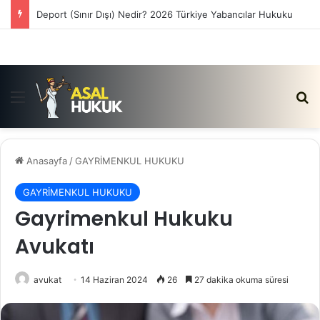
Satış Vaadi Sözleşmesi İptali Nedir?
Menü
Ar
Anasayfa
/
GAYRİMENKUL HUKUKU
GAYRİMENKUL HUKUKU
Gayrimenkul Hukuku
Avukatı
avukat
14 Haziran 2024
26
27 dakika okuma süresi