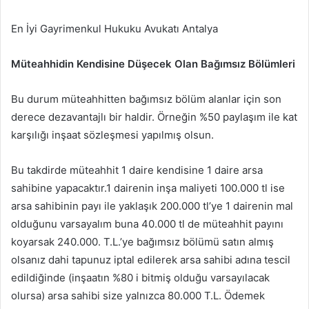
En İyi Gayrimenkul Hukuku Avukatı Antalya
Müteahhidin Kendisine Düşecek Olan Bağımsız Bölümleri
Bu durum müteahhitten bağımsız bölüm alanlar için son
derece dezavantajlı bir haldir. Örneğin %50 paylaşım ile kat
karşılığı inşaat sözleşmesi yapılmış olsun.
Bu takdirde müteahhit 1 daire kendisine 1 daire arsa
sahibine yapacaktır.1 dairenin inşa maliyeti 100.000 tl ise
arsa sahibinin payı ile yaklaşık 200.000 tl’ye 1 dairenin mal
olduğunu varsayalım buna 40.000 tl de müteahhit payını
koyarsak 240.000. T.L.’ye bağımsız bölümü satın almış
olsanız dahi tapunuz iptal edilerek arsa sahibi adına tescil
edildiğinde (inşaatın %80 i bitmiş olduğu varsayılacak
olursa) arsa sahibi size yalnızca 80.000 T.L. Ödemek