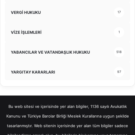
VERGİ HUKUKU
17
VİZE İŞLEMLERİ
1
YABANCILAR VE VATANDAŞLIK HUKUKU
518
YARGITAY KARARLARI
97
Bu web sitesi ve içerisinde yer alan bilgiler, 1136 sayılı Avukatlık
Kanunu ve Türkiye Barolar Birliği Meslek Kurallarına uygun şekilde
tasarlanmıştır. Web sitenin içerisinde yer alan tüm bilgiler sadece