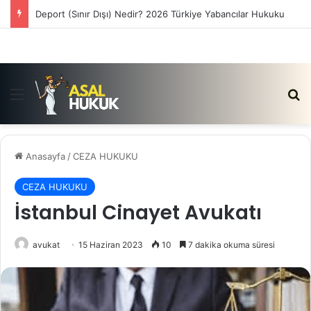
Satış Vaadi Sözleşmesi İptali Nedir?
Menü
Ar
Anasayfa
/
CEZA HUKUKU
CEZA HUKUKU
İstanbul Cinayet Avukatı
avukat
15 Haziran 2023
10
7 dakika okuma süresi