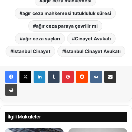
ağır ceza mahkemesi
ağır ceza mahkemesi tutukluluk süresi
ağır ceza paraya çevrilir mi
ağır ceza suçları
Cinayet Avukatı
İstanbul Cinayet
İstanbul Cinayet Avukatı
LinkedIn
Tumblr
Pinterest
Reddit
VKontakte
E-Posta ile paylaş
Yazdır
İlgili Makaleler