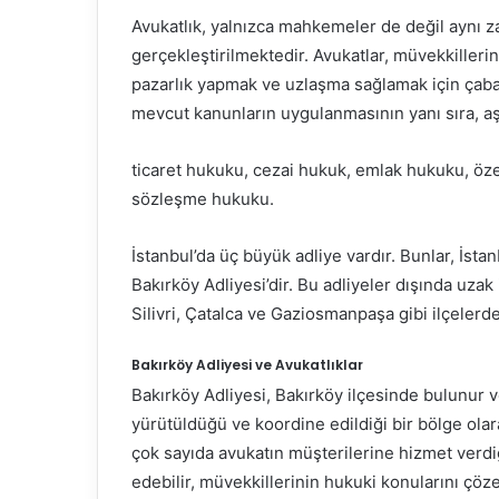
Avukatlık, yalnızca mahkemeler de değil aynı 
gerçekleştirilmektedir. Avukatlar, müvekkillerini
pazarlık yapmak ve uzlaşma sağlamak için çabala
mevcut kanunların uygulanmasının yanı sıra, a
ticaret hukuku, cezai hukuk, emlak hukuku, öze
sözleşme hukuku.
İstanbul’da üç büyük adliye vardır. Bunlar, İsta
Bakırköy Adliyesi’dir. Bu adliyeler dışında u
Silivri, Çatalca ve Gaziosmanpaşa gibi ilçelerd
Bakırköy Adliyesi ve Avukatlıklar
Bakırköy Adliyesi, Bakırköy ilçesinde bulunur 
yürütüldüğü ve koordine edildiği bir bölge ola
çok sayıda avukatın müşterilerine hizmet verdiği
edebilir, müvekkillerinin hukuki konularını çö