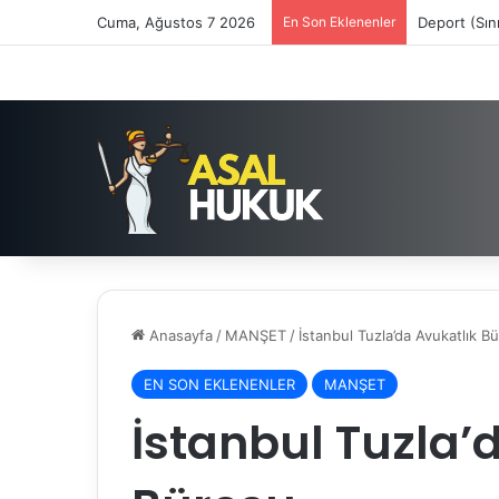
Cuma, Ağustos 7 2026
En Son Eklenenler
Deport (Sın
Anasayfa
/
MANŞET
/
İstanbul Tuzla’da Avukatlık B
EN SON EKLENENLER
MANŞET
İstanbul Tuzla’