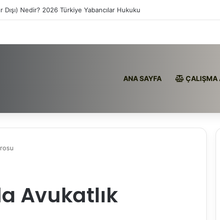
ır Dışı) Nedir? 2026 Türkiye Yabancılar Hukuku
ANA SAYFA
ÇALIŞMA 
ürosu
da Avukatlık